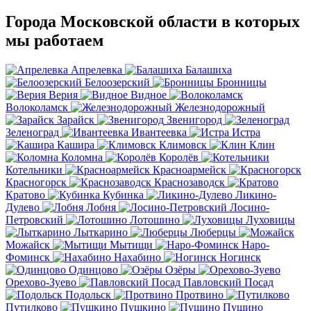
Города Московской области в которых
мы работаем
Апрелевка
Балашиха
Белоозерский
Бронницы
Верия
Видное
Волоколамск
Железнодорожный
Зарайск
Звенигород
Зеленоград
Ивантеевка
Истра
Кашира
Климовск
Клин
Коломна
Королёв
Котельники
Красноармейск
Красногорск
Краснозаводск
Кратово
Кубинка
Ликино-
Дулево
Лобня
Лосино-
Петровский
Лотошино
Луховицы
Лыткарино
Люберцы
Можайск
Мытищи
Наро-
Фоминск
Нахабино
Ногинск
Одинцово
Озёры
Орехово-Зуево
Павловский Посад
Подольск
Протвино
Путилково
Пушкино
Пущино