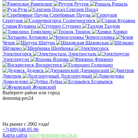
Раменское
Реутов
Рошаль
Руза
Сергиев Посад
Серебряные Пруды
Серпухов
Солнечногорск
Старая Купавна
Ступино
Талдом
Томилино
Троицк
Химки
Хотьково
Черноголовка
Чехов
Шатура
Шаховская
Щёлково
Щербинка
Электрогорск
Электросталь
Электроугли
Яхрома
Фрязино
Воскресенск
Голицыно
Дедовск
Дзержинский
Дмитров
Долгопрудный
Домодедово
Дубна
Егорьевск
Жуковский
Выберите район или город
demontaj-pro24
.ru
Демонтаж домов во Владимире
На рынке с 2002 года!
+7(499)348-95-96
Карта сайта
info@demontaj-pro24.ru