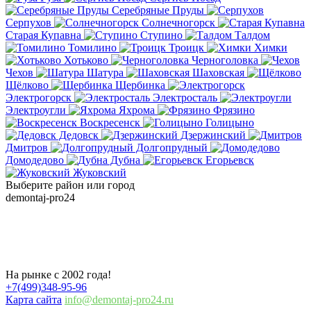
Серебряные Пруды
Серпухов
Солнечногорск
Старая Купавна
Ступино
Талдом
Томилино
Троицк
Химки
Хотьково
Черноголовка
Чехов
Шатура
Шаховская
Щёлково
Щербинка
Электрогорск
Электросталь
Электроугли
Яхрома
Фрязино
Воскресенск
Голицыно
Дедовск
Дзержинский
Дмитров
Долгопрудный
Домодедово
Дубна
Егорьевск
Жуковский
Выберите район или город
demontaj-pro24
.ru
Демонтаж отмостки в Москве и
области
На рынке с 2002 года!
+7(499)348-95-96
Карта сайта
info@demontaj-pro24.ru