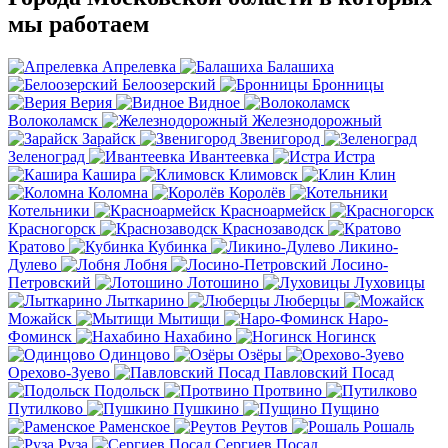
мы работаем
Апрелевка
Балашиха
Белоозерский
Бронницы
Верия
Видное
Волоколамск
Железнодорожный
Зарайск
Звенигород
Зеленоград
Ивантеевка
Истра
Кашира
Климовск
Клин
Коломна
Королёв
Котельники
Красноармейск
Красногорск
Краснозаводск
Кратово
Кубинка
Ликино-
Дулево
Лобня
Лосино-
Петровский
Лотошино
Луховицы
Лыткарино
Люберцы
Можайск
Мытищи
Наро-
Фоминск
Нахабино
Ногинск
Одинцово
Озёры
Орехово-Зуево
Павловский Посад
Подольск
Протвино
Путилково
Пушкино
Пущино
Раменское
Реутов
Рошаль
Руза
Сергиев Посад