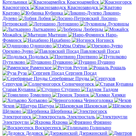
Котельники
Красноармейск
Красногорск
Краснозаводск
Кратово
Кубинка
Ликино-
Дулево
Лобня
Лосино-
Петровский
Лотошино
Луховицы
Лыткарино
Люберцы
Можайск
Мытищи
Наро-
Фоминск
Нахабино
Ногинск
Одинцово
Озёры
Орехово-Зуево
Павловский Посад
Подольск
Протвино
Путилково
Пушкино
Пущино
Раменское
Реутов
Рошаль
Руза
Сергиев Посад
Серебряные Пруды
Серпухов
Солнечногорск
Старая Купавна
Ступино
Талдом
Томилино
Троицк
Химки
Хотьково
Черноголовка
Чехов
Шатура
Шаховская
Щёлково
Щербинка
Электрогорск
Электросталь
Электроугли
Яхрома
Фрязино
Воскресенск
Голицыно
Дедовск
Дзержинский