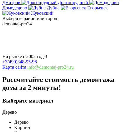
Дмитров
Долгопрудный
Домодедово
Дубна
Егорьевск
Жуковский
Выберите район или город
demontaj-pro24
.ru
Демонтаж таунхауса в Москве и
области
На рынке с 2002 года!
+7(499)348-95-96
Карта сайта
info@demontaj-pro24.ru
Рассчитайте стоимость демонтажа
дома
за 2 минуты!
Выберите материал
Дерево
Дерево
Кирпич