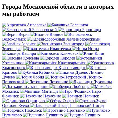
Города Московской области в которых
мы работаем
Апрелевка
Балашиха
Белоозерский
Бронницы
Верия
Видное
Волоколамск
Железнодорожный
Зарайск
Звенигород
Зеленоград
Ивантеевка
Истра
Кашира
Климовск
Клин
Коломна
Королёв
Котельники
Красноармейск
Красногорск
Краснозаводск
Кратово
Кубинка
Ликино-
Дулево
Лобня
Лосино-
Петровский
Лотошино
Луховицы
Лыткарино
Люберцы
Можайск
Мытищи
Наро-
Фоминск
Нахабино
Ногинск
Одинцово
Озёры
Орехово-Зуево
Павловский Посад
Подольск
Протвино
Путилково
Пушкино
Пущино