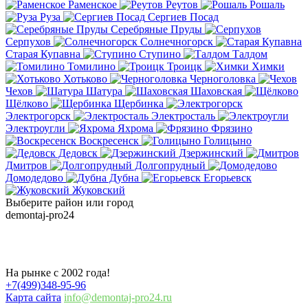
Раменское
Реутов
Рошаль
Руза
Сергиев Посад
Серебряные Пруды
Серпухов
Солнечногорск
Старая Купавна
Ступино
Талдом
Томилино
Троицк
Химки
Хотьково
Черноголовка
Чехов
Шатура
Шаховская
Щёлково
Щербинка
Электрогорск
Электросталь
Электроугли
Яхрома
Фрязино
Воскресенск
Голицыно
Дедовск
Дзержинский
Дмитров
Долгопрудный
Домодедово
Дубна
Егорьевск
Жуковский
Выберите район или город
demontaj-pro24
.ru
Демонтаж домов в г. Коломна
На рынке с 2002 года!
+7(499)348-95-96
Карта сайта
info@demontaj-pro24.ru