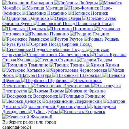
Лыткарино
Люберцы
Можайск
Мытищи
Наро-
Фоминск
Нахабино
Ногинск
Одинцово
Озёры
Орехово-Зуево
Павловский Посад
Подольск
Протвино
Путилково
Пушкино
Пущино
Раменское
Реутов
Рошаль
Руза
Сергиев Посад
Серебряные Пруды
Серпухов
Солнечногорск
Старая Купавна
Ступино
Талдом
Томилино
Троицк
Химки
Хотьково
Черноголовка
Чехов
Шатура
Шаховская
Щёлково
Щербинка
Электрогорск
Электросталь
Электроугли
Яхрома
Фрязино
Воскресенск
Голицыно
Дедовск
Дзержинский
Дмитров
Долгопрудный
Домодедово
Дубна
Егорьевск
Жуковский
Выберите район или город
demontaj-pro24
.ru