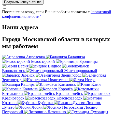
Получить консультацию
Поставьте галочку, если Вы не робот и согласны с
"политикой
конфиденциальности"
Наши адреса
Города Московской области в которых
мы работаем
Апрелевка
Балашиха
Белоозерский
Бронницы
Верия
Видное
Волоколамск
Железнодорожный
Зарайск
Звенигород
Зеленоград
Ивантеевка
Истра
Кашира
Климовск
Клин
Коломна
Королёв
Котельники
Красноармейск
Красногорск
Краснозаводск
Кратово
Кубинка
Ликино-
Дулево
Лобня
Лосино-
Петровский
Лотошино
Луховицы