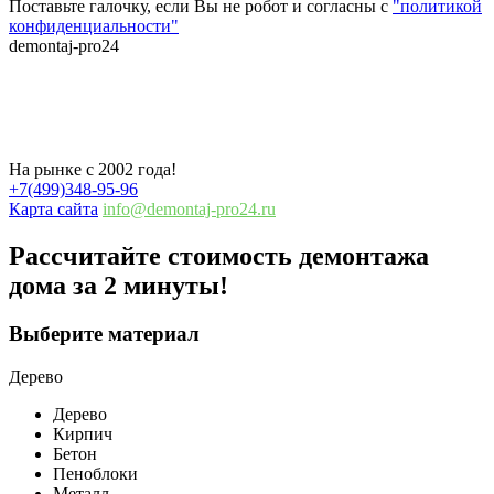
Поставьте галочку, если Вы не робот и согласны с
"политикой
конфиденциальности"
demontaj-pro24
.ru
Демонтаж дома 1936 года в посёлке
Часцы
На рынке с 2002 года!
+7(499)348-95-96
Карта сайта
info@demontaj-pro24.ru
Рассчитайте стоимость демонтажа
дома
за 2 минуты!
Выберите материал
Дерево
Дерево
Кирпич
Бетон
Пеноблоки
Металл