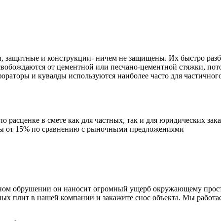
, защитные и конструкции- ничем не защищены. Их быстро разб
освобождаются от цементной или песчано-цементной стяжки, по
фораторы и кувалды используются наиболее часто для частичног
расценке в смете как для частных, так и для юридических зак
ны от 15% по сравнению с рыночными предложениями
льном обрушении он наносит огромный ущерб окружающему прост
ных плит в нашей компании и закажите снос объекта. Мы работа